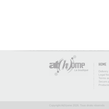
HOME
Delivery
Legal No
Terms an
Secure 
Product
Copyright At(h)ome 2026. Tous droits réservés