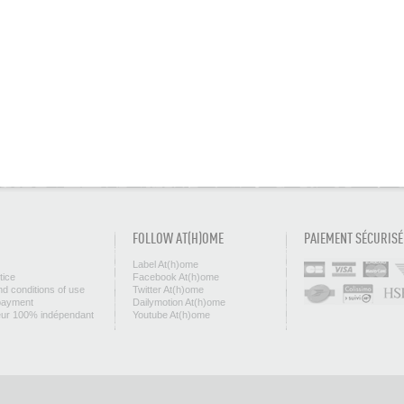
FOLLOW AT(H)OME
PAIEMENT SÉCURISÉ
Label At(h)ome
tice
Facebook At(h)ome
d conditions of use
Twitter At(h)ome
payment
Dailymotion At(h)ome
eur 100% indépendant
Youtube At(h)ome