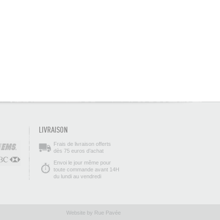
LIVRAISON
Frais de livraison offerts
dès 75 euros d’achat
Envoi le jour même pour
toute commande avant 14H
du lundi au vendredi
Website by Rue Pavée