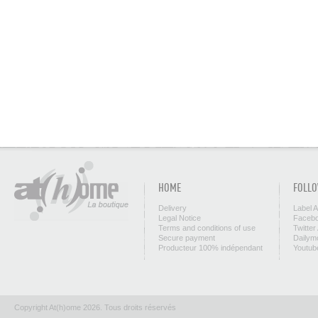
HOME
FOLLO
Delivery
Label 
Legal Notice
Facebo
Terms and conditions of use
Twitter
Secure payment
Dailym
Producteur 100% indépendant
Youtub
Copyright At(h)ome 2026. Tous droits réservés