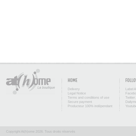
HOME
FOLLO
Delivery
Label 
Legal Notice
Facebo
Terms and conditions of use
Twitter
Secure payment
Dailym
Producteur 100% indépendant
Youtub
Copyright At(h)ome 2026. Tous droits réservés