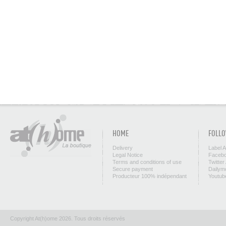
HOME
FOLLO
Delivery
Label 
Legal Notice
Facebo
Terms and conditions of use
Twitter
Secure payment
Dailym
Producteur 100% indépendant
Youtub
Copyright At(h)ome 2026. Tous droits réservés