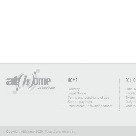
HOME
FOLLO
Delivery
Label 
Legal Notice
Facebo
Terms and conditions of use
Twitter
Secure payment
Dailym
Producteur 100% indépendant
Youtub
Copyright At(h)ome 2026. Tous droits réservés