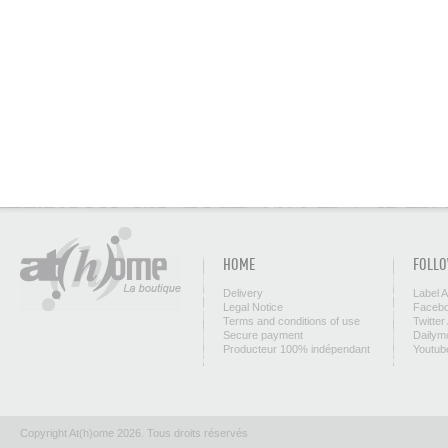
HOME
FOLLO
Delivery
Label 
Legal Notice
Facebo
Terms and conditions of use
Twitter
Secure payment
Dailym
Producteur 100% indépendant
Youtub
Copyright At(h)ome 2026. Tous droits réservés