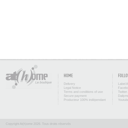
HOME
FOLLO
Delivery
Label 
Legal Notice
Facebo
Terms and conditions of use
Twitter
Secure payment
Dailym
Producteur 100% indépendant
Youtub
Copyright At(h)ome 2026. Tous droits réservés