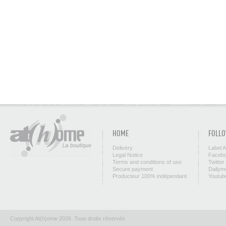
HOME
FOLLO
Delivery
Label 
Legal Notice
Facebo
Terms and conditions of use
Twitter
Secure payment
Dailym
Producteur 100% indépendant
Youtub
Copyright At(h)ome 2026. Tous droits réservés