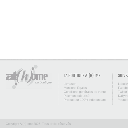
LA BOUTIQUE AT(H)OME
SUIVE
Livraison
Label 
Mentions légales
Facebo
Conditions générales de vente
Twitter
Paiement sécurisé
Dailym
Producteur 100% indépendant
Youtub
Copyright At(h)ome 2026. Tous droits réservés