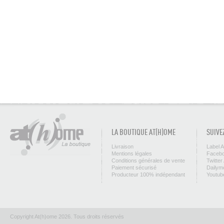
LA BOUTIQUE AT(H)OME
SUIVE
Livraison
Label 
Mentions légales
Facebo
Conditions générales de vente
Twitter
Paiement sécurisé
Dailym
Producteur 100% indépendant
Youtub
Copyright At(h)ome 2026. Tous droits réservés