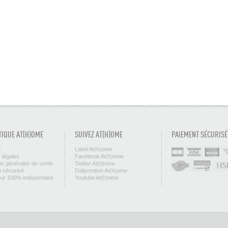
TIQUE AT(H)OME
SUIVEZ AT(H)OME
PAIEMENT SÉCURISÉ
n
Label At(h)ome
 légales
Facebook At(h)ome
ns générales de vente
Twitter At(h)ome
 sécurisé
Dailymotion At(h)ome
eur 100% indépendant
Youtube At(h)ome