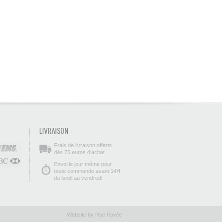
LIVRAISON
Frais de livraison offerts
dès 75 euros d’achat
Envoi le jour même pour
toute commande avant 14H
du lundi au vendredi
Website by Rue Pavée