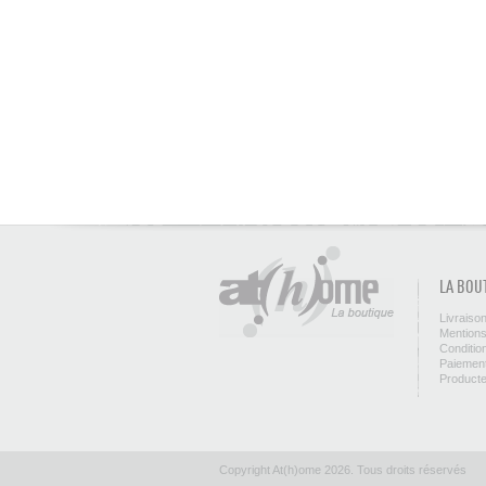
LA BOU
Livraiso
Mentions
Conditio
Paiement
Product
Copyright At(h)ome 2026. Tous droits réservés