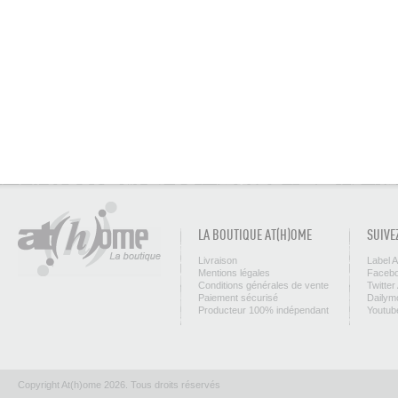
LA BOUTIQUE AT(H)OME
SUIVE
Livraison
Label 
Mentions légales
Facebo
Conditions générales de vente
Twitter
Paiement sécurisé
Dailym
Producteur 100% indépendant
Youtub
Copyright At(h)ome 2026. Tous droits réservés