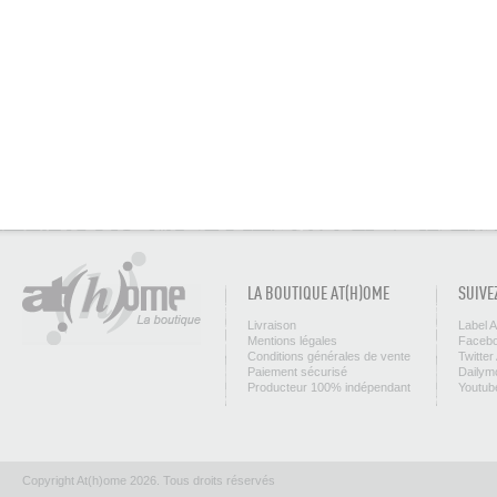
LA BOUTIQUE AT(H)OME
SUIVE
Livraison
Label 
Mentions légales
Facebo
Conditions générales de vente
Twitter
Paiement sécurisé
Dailym
Producteur 100% indépendant
Youtub
Copyright At(h)ome 2026. Tous droits réservés