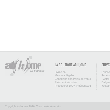
LA BOUTIQUE AT(H)OME
SUIVE
Livraison
Label 
Mentions légales
Facebo
Conditions générales de vente
Twitter
Paiement sécurisé
Dailym
Producteur 100% indépendant
Youtub
Copyright At(h)ome 2026. Tous droits réservés