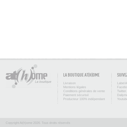
LA BOUTIQUE AT(H)OME
SUIVE
Livraison
Label 
Mentions légales
Facebo
Conditions générales de vente
Twitter
Paiement sécurisé
Dailym
Producteur 100% indépendant
Youtub
Copyright At(h)ome 2026. Tous droits réservés