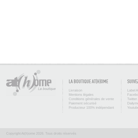
LA BOUTIQUE AT(H)OME
SUIVE
Livraison
Label 
Mentions légales
Facebo
Conditions générales de vente
Twitter
Paiement sécurisé
Dailym
Producteur 100% indépendant
Youtub
Copyright At(h)ome 2026. Tous droits réservés