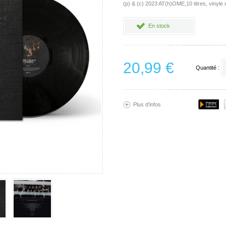
(p) & (c) 2023 AT(h)OME,10 titres, vinyle n
En stock
20,99 €
Quantité :
Plus d’infos