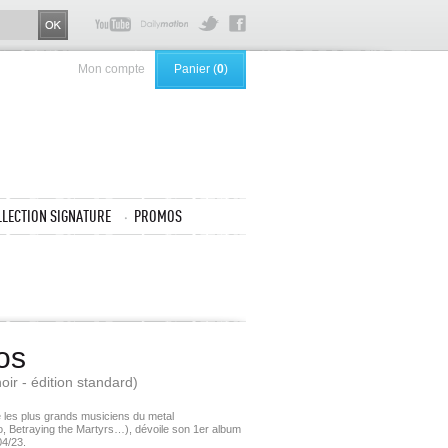
Mon compte
Panier (
0
)
LLECTION SIGNATURE
PROMOS
os
ir - édition standard)
 les plus grands musiciens du metal
, Betraying the Martyrs…), dévoile son 1er album
04/23.