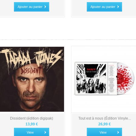
Ajouter au panier
Ajouter au panier
Dissident (édition digipak)
Tout est à nous (Édition Vinyle...
13,99 €
26,99 €
View
View