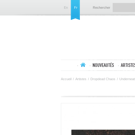
En
Fr
Rechercher
NOUVEAUTÉS
ARTISTE
Accueil
/
Artistes
/
Dropdead Chaos
/
Underneath