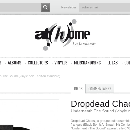
Newsletter
S
ALBUMS
COLLECTORS
VINYLES
MERCHANDISING
LE LAB
CO
 The Sound (vinyle noir - édition standard)
INFOS
COMMENTAIRES
Dropdead Cha
Underneath The Sound (vinyle no
Dropdead Chaos, le groupe qui rassemble
français (Black Bomb A, Smash Hit Combo
"Underneath The Sound" à paraître le 07/