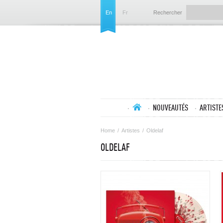
En
Fr
Rechercher
NOUVEAUTÉS
ARTISTE
Home
/
Artistes
/
Oldelaf
OLDELAF