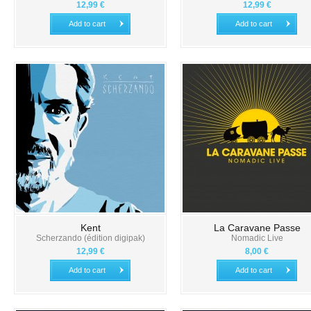
12,99 €
12,99 €
Add to cart
Add to cart
Kent
La Caravane Passe
Scherzando (édition digipak)
Nomadic Live
12,99 €
8,00 €
Add to cart
Add to cart