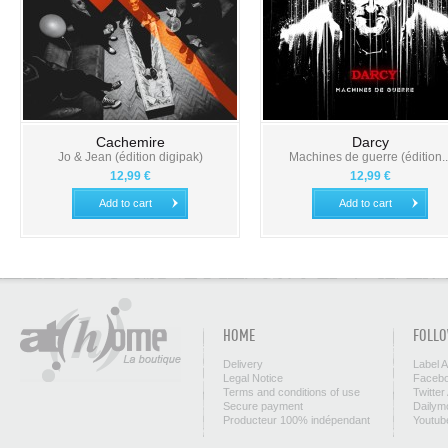
Cachemire
Darcy
Jo & Jean (édition digipak)
Machines de guerre (édition..
12,99 €
12,99 €
Add to cart
Add to cart
HOME
FOLLO
Delivery
Label 
Legal Notice
Facebo
Terms and conditions of use
Twitter
Secure payment
Dailym
Producteur 100% indépendant
Youtub