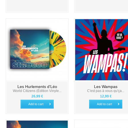
Les Hurlements d'Léo
Les Wampas
World Citizens (Édition Vinyle...
C'est pas à vous qu'ça...
26,99 €
12,99 €
Add to cart
Add to cart