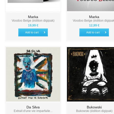
Marka
Marka
Voodoo Belge (édition digipak)
Voodoo Belge (édition digipa
19,99 €
12,99 €
Add to cart
Add to cart
Da Silva
Bukowski
Extrait d'une vie imparfaite...
Bukowski (édition digipak)