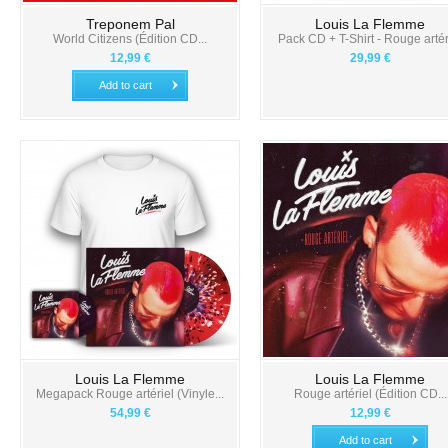
Treponem Pal
Louis La Flemme
World Citizens (Édition CD...
Pack CD + T-Shirt - Rouge artér
12,99 €
29,99 €
Add to cart
Louis La Flemme
Louis La Flemme
Megapack Rouge artériel (Vinyle...
Rouge artériel (Édition CD...
54,99 €
12,99 €
Add to cart