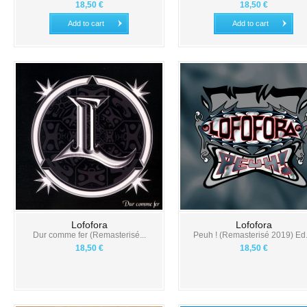
18,50 €
18,50 €
Add to cart
Add to cart
Lofofora
Lofofora
Dur comme fer (Remasterisé...
Peuh ! (Remasterisé 2019) Ed..
18,50 €
18,50 €