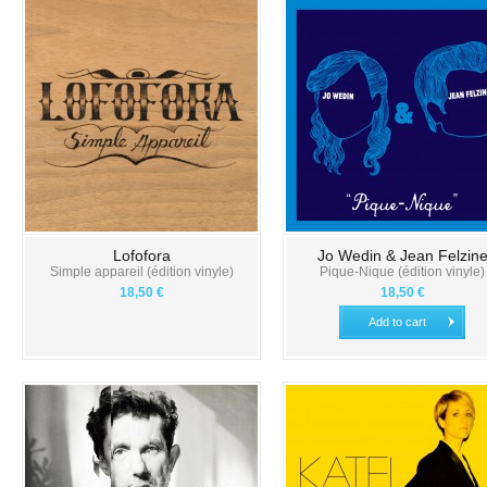
Lofofora
Jo Wedin & Jean Felzin
Simple appareil (édition vinyle)
Pique-Nique (édition vinyle)
18,50 €
18,50 €
Add to cart