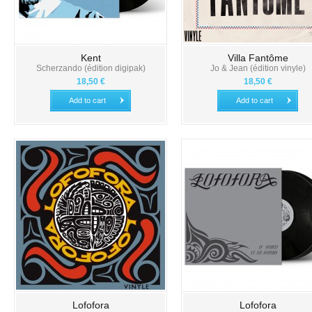
Kent
Villa Fantôme
Scherzando (édition digipak)
Jo & Jean (édition vinyle)
18,50 €
18,50 €
Add to cart
Add to cart
Lofofora
Lofofora