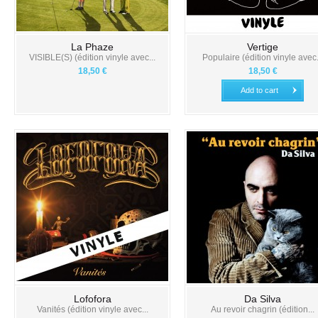
La Phaze
Vertige
VISIBLE(S) (édition vinyle avec...
Populaire (édition vinyle avec.
18,50 €
18,50 €
Add to cart
Lofofora
Da Silva
Vanités (édition vinyle avec...
Au revoir chagrin (édition...