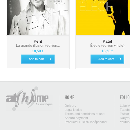
Kent
Katel
La grande illusion (édition...
Élégie (édition vinyle)
18,50 €
18,50 €
Add to cart
Add to cart
HOME
FOLLO
Delivery
Label 
Legal Notice
Facebo
Terms and conditions of use
Twitter
Secure payment
Dailym
Producteur 100% indépendant
Youtub