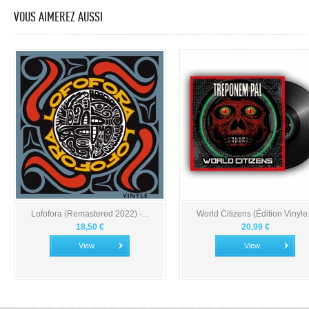
VOUS AIMEREZ AUSSI
Lofofora (Remastered 2022) -...
World Citizens (Édition Vinyle.
18,50 €
20,99 €
View
View