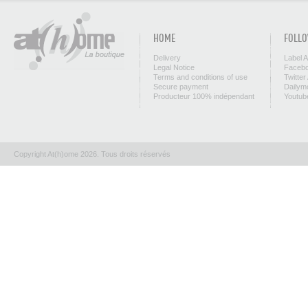
HOME
FOLLO
Delivery
Label 
Legal Notice
Facebo
Terms and conditions of use
Twitter
Secure payment
Dailym
Producteur 100% indépendant
Youtub
Copyright At(h)ome 2026. Tous droits réservés