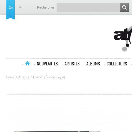
En
Fr
Rechercher
NOUVEAUTÉS
ARTISTES
ALBUMS
COLLECTORS
Home
/
Artistes
/
Live 23 (Édition vinyle)