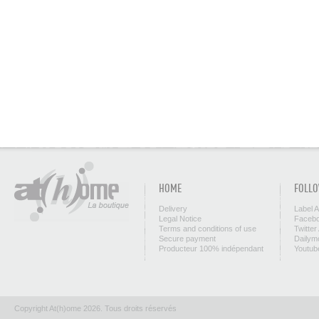
HOME
FOLLO
Delivery
Label 
Legal Notice
Facebo
Terms and conditions of use
Twitter
Secure payment
Dailym
Producteur 100% indépendant
Youtub
Copyright At(h)ome 2026. Tous droits réservés