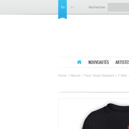
En
Fr
Rechercher
NOUVEAUTÉS
ARTISTE
Home
/
Albums
/
Pack Vinyle Standard + T-Shirt -