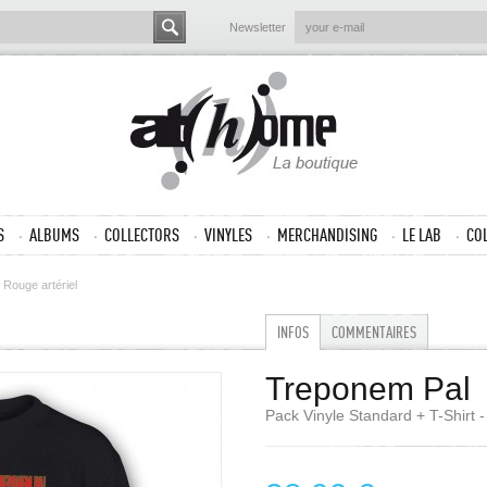
Newsletter
S
ALBUMS
COLLECTORS
VINYLES
MERCHANDISING
LE LAB
CO
 Rouge artériel
INFOS
COMMENTAIRES
Treponem Pal
Pack Vinyle Standard + T-Shirt -