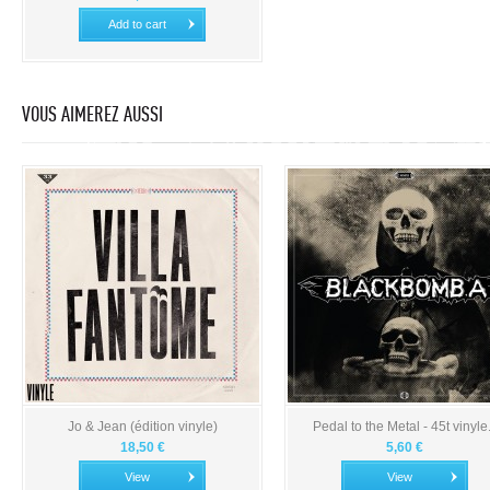
Add to cart
VOUS AIMEREZ AUSSI
Jo & Jean (édition vinyle)
Pedal to the Metal - 45t vinyle.
18,50 €
5,60 €
View
View