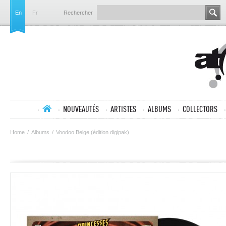
En
Fr
Rechercher
NOUVEAUTÉS
ARTISTES
ALBUMS
COLLECTORS
Home
/
Albums
/
Voodoo Belge (édition digipak)