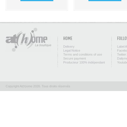
HOME
FOLLO
Delivery
Label 
Legal Notice
Facebo
Terms and conditions of use
Twitter
Secure payment
Dailym
Producteur 100% indépendant
Youtub
Copyright At(h)ome 2026. Tous droits réservés