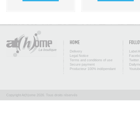
HOME
FOLLO
Delivery
Label 
Legal Notice
Facebo
Terms and conditions of use
Twitter
Secure payment
Dailym
Producteur 100% indépendant
Youtub
Copyright At(h)ome 2026. Tous droits réservés