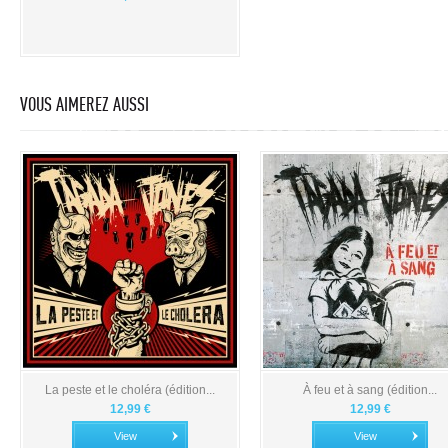
VOUS AIMEREZ AUSSI
La peste et le choléra (édition...
À feu et à sang (édition...
12,99 €
12,99 €
View
View