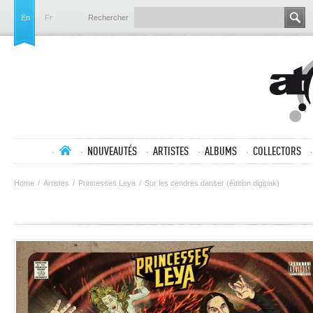
En
Fr
Rechercher
NOUVEAUTÉS
ARTISTES
ALBUMS
COLLECTORS
Home
/
Artistes
/
Princesses Leya
/
Sur les cendres danser (édition digipak)