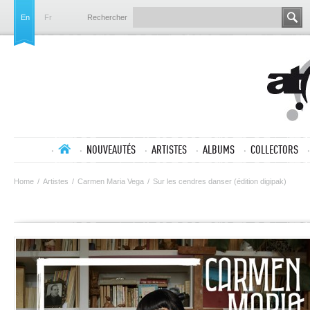
En
Fr
Rechercher
NOUVEAUTÉS
ARTISTES
ALBUMS
COLLECTORS
Home
/
Artistes
/
Carmen Maria Vega
/
Sur les cendres danser (édition digipak)