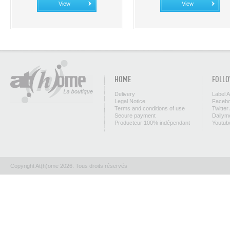
View
View
HOME
FOLLO
Delivery
Label 
Legal Notice
Facebo
Terms and conditions of use
Twitter
Secure payment
Dailym
Producteur 100% indépendant
Youtub
Copyright At(h)ome 2026. Tous droits réservés