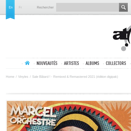
En
Fr
Rechercher
NOUVEAUTÉS
ARTISTES
ALBUMS
COLLECTORS
Home
/
Vinyles
/
Sale Bâtard ! - Remixed & Remastered 2021 (édition digipak)