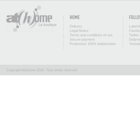
HOME
FOLLO
Delivery
Label 
Legal Notice
Facebo
Terms and conditions of use
Twitter
Secure payment
Dailym
Producteur 100% indépendant
Youtub
Copyright At(h)ome 2026. Tous droits réservés