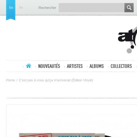
En
Fr
Rechercher
NOUVEAUTÉS
ARTISTES
ALBUMS
COLLECTORS
Home
/
C'est pas à vous qu'ça m'arriverait (Édition Vinyle)