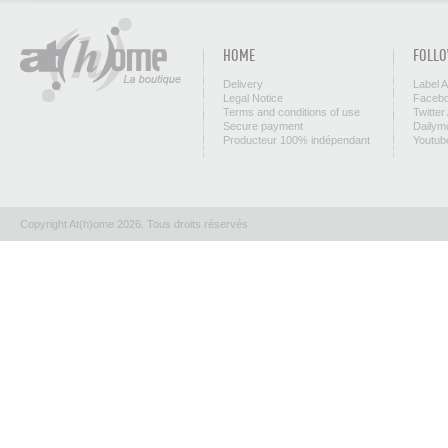
HOME
FOLLO
Delivery
Label 
Legal Notice
Facebo
Terms and conditions of use
Twitter
Secure payment
Dailym
Producteur 100% indépendant
Youtub
Copyright At(h)ome 2026. Tous droits réservés