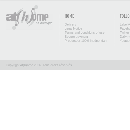
HOME
FOLLO
Delivery
Label 
Legal Notice
Facebo
Terms and conditions of use
Twitter
Secure payment
Dailym
Producteur 100% indépendant
Youtub
Copyright At(h)ome 2026. Tous droits réservés