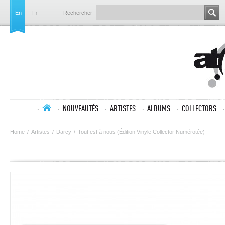
En
Fr
Rechercher
NOUVEAUTÉS
ARTISTES
ALBUMS
COLLECTORS
Home
/
Artistes
/
Darcy
/
Tout est à nous (Édition Vinyle Collector Numérotée)