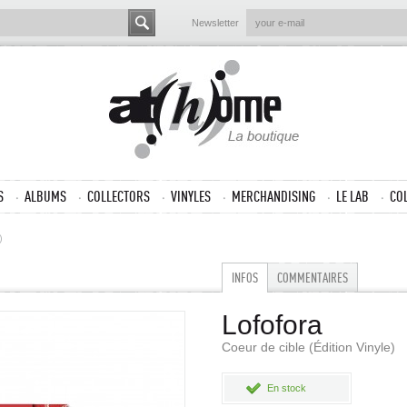
Newsletter
S
ALBUMS
COLLECTORS
VINYLES
MERCHANDISING
LE LAB
CO
)
INFOS
COMMENTAIRES
Lofofora
Coeur de cible (Édition Vinyle)
En stock