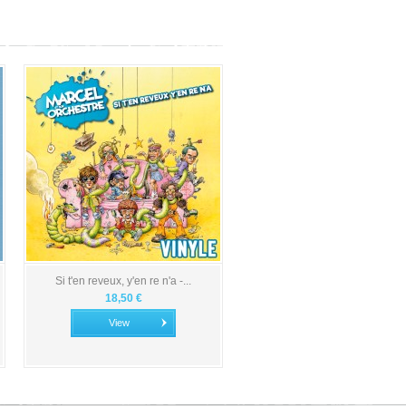
Si t'en reveux, y'en re n'a -...
18,50 €
View