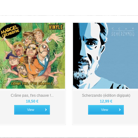
Crâne pas, t'es chauve !...
Scherzando (édition digipak)
18,50 €
12,99 €
View
View