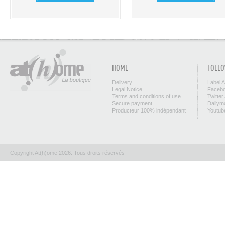
HOME
FOLLO
Delivery
Label 
Legal Notice
Facebo
Terms and conditions of use
Twitter
Secure payment
Dailym
Producteur 100% indépendant
Youtub
Copyright At(h)ome 2026. Tous droits réservés