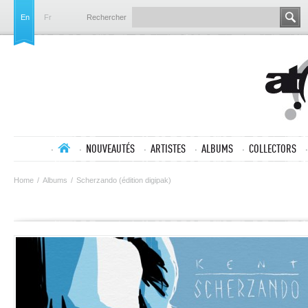
En
Fr
Rechercher
NOUVEAUTÉS
ARTISTES
ALBUMS
COLLECTORS
Home
/
Albums
/
Scherzando (édition digipak)