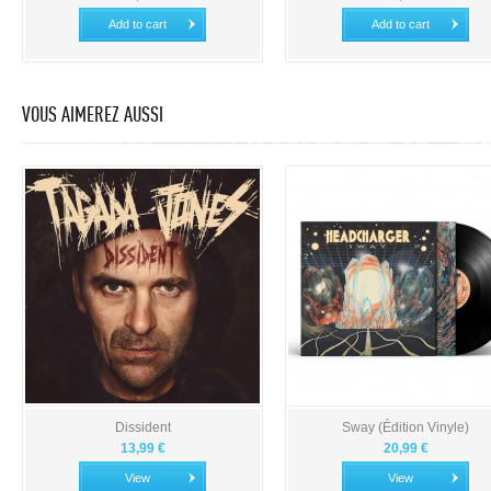
Add to cart
Add to cart
VOUS AIMEREZ AUSSI
Dissident
Sway (Édition Vinyle)
13,99 €
20,99 €
View
View