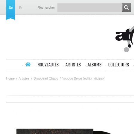
En
Fr
Rechercher
NOUVEAUTÉS
ARTISTES
ALBUMS
COLLECTORS
Home
/
Artistes
/
Dropdead Chaos
/
Voodoo Belge (édition digipak)