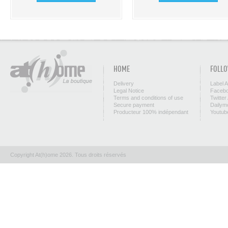
HOME
FOLLO
Delivery
Label 
Legal Notice
Facebo
Terms and conditions of use
Twitter
Secure payment
Dailym
Producteur 100% indépendant
Youtub
Copyright At(h)ome 2026. Tous droits réservés