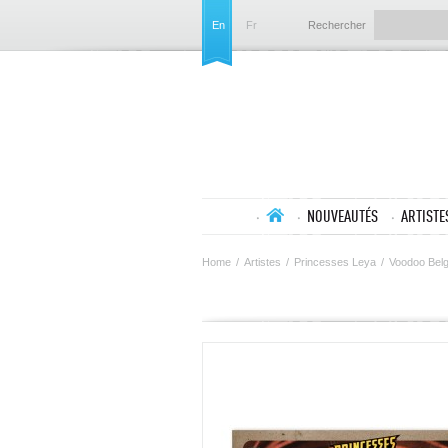
En
Fr
Rechercher
NOUVEAUTÉS
ARTISTE
Home
/
Artistes
/
Princesses Leya
/
Voodoo Belge