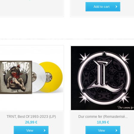
Add to cart
TRNT, Best Of 1993-2023 (LP)
Dur comme fer (Remasterisé...
26,99 €
10,99 €
View
View