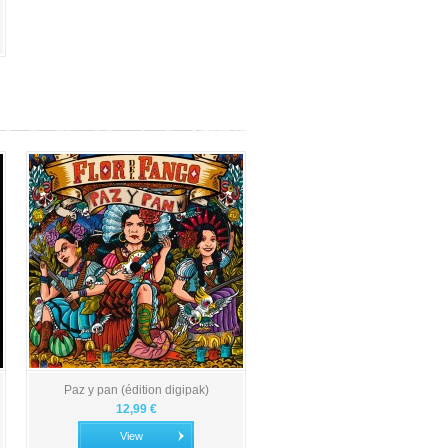
Paz y pan (édition digipak)
12,99 €
View