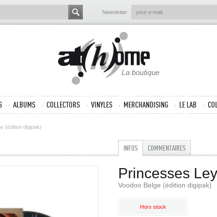
Newsletter
S
ALBUMS
COLLECTORS
VINYLES
MERCHANDISING
LE LAB
CO
 (édition digipak)
INFOS
COMMENTAIRES
Princesses Le
Voodoo Belge (édition digipak)
Hors stock