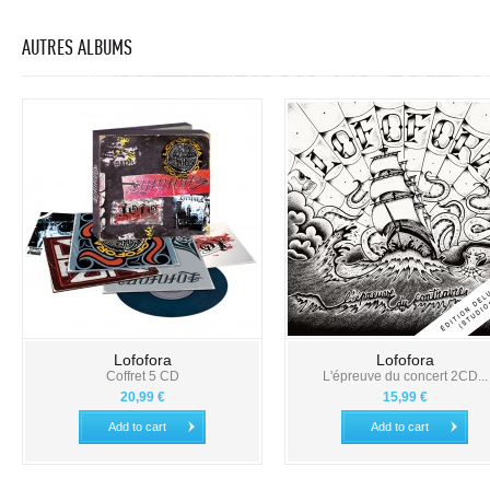
AUTRES ALBUMS
Lofofora
Lofofora
Coffret 5 CD
L'épreuve du concert 2CD...
20,99 €
15,99 €
Add to cart
Add to cart