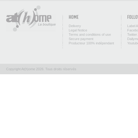
HOME
FOLLO
Delivery
Label 
Legal Notice
Facebo
Terms and conditions of use
Twitter
Secure payment
Dailym
Producteur 100% indépendant
Youtub
Copyright At(h)ome 2026. Tous droits réservés