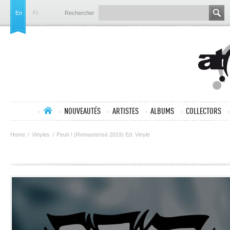
En
Fr
Rechercher
NOUVEAUTÉS
ARTISTES
ALBUMS
COLLECTORS
Home
/
Vinyles
/
Peuh ! (Remasterisé 2019) Ed. Vinyle