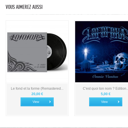
VOUS AIMEREZ AUSSI
Le fond et la forme (Remastered...
C'est quoi ton nom ? Edition..
20,00 €
5,00 €
View
View