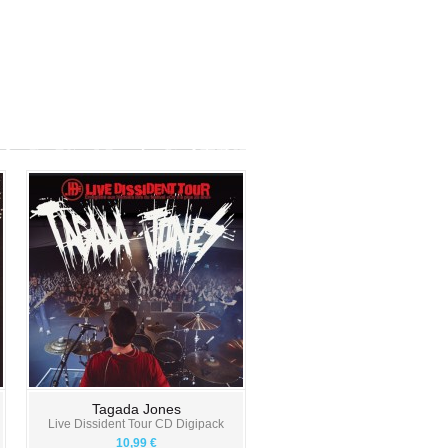
Tagada Jones
Live Dissident Tour CD Digipack
10,99 €