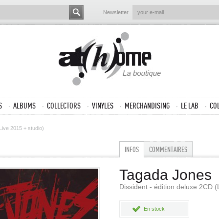
Newsletter
S
ALBUMS
COLLECTORS
VINYLES
MERCHANDISING
LE LAB
CO
Live 2015 + studio)
INFOS
COMMENTAIRES
Tagada Jones
Dissident - édition deluxe 2CD (
En stock