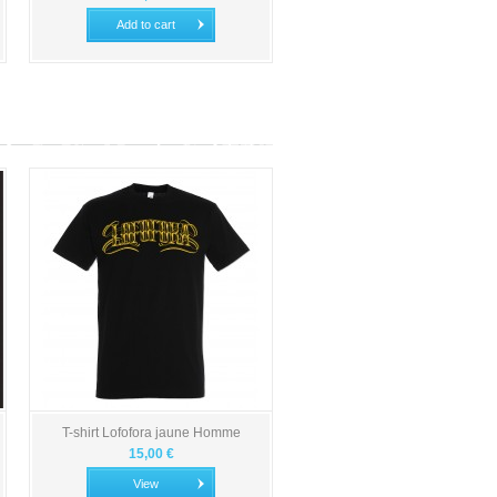
Add to cart
T-shirt Lofofora jaune Homme
15,00 €
View