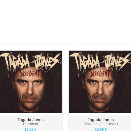
Tagada Jones
Tagada Jones
Dissident
Dissident (éd. Cristal)
13,99 €
10,99 €