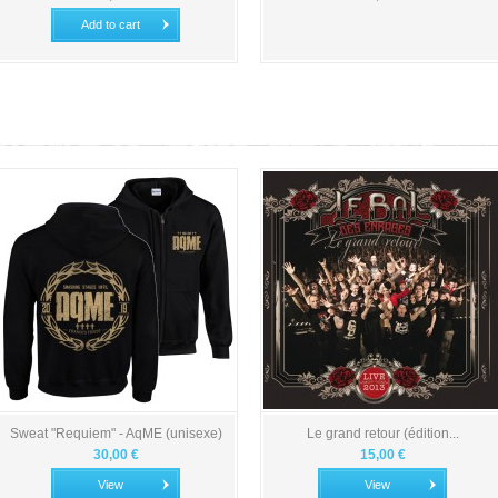
Add to cart
Sweat "Requiem" - AqME (unisexe)
Le grand retour (édition...
30,00 €
15,00 €
View
View