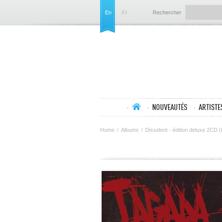
En
Fr
Rechercher
NOUVEAUTÉS
ARTISTE
Home
/
Albums
/
Dissident - édition deluxe 2CD (