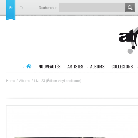
En
Fr
Rechercher
NOUVEAUTÉS
ARTISTES
ALBUMS
COLLECTORS
Home
/
Albums
/
Live 23 (Édition vinyle collector)