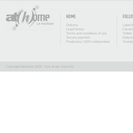
HOME
FOLLO
Delivery
Label 
Legal Notice
Facebo
Terms and conditions of use
Twitter
Secure payment
Dailym
Producteur 100% indépendant
Youtub
Copyright At(h)ome 2026. Tous droits réservés