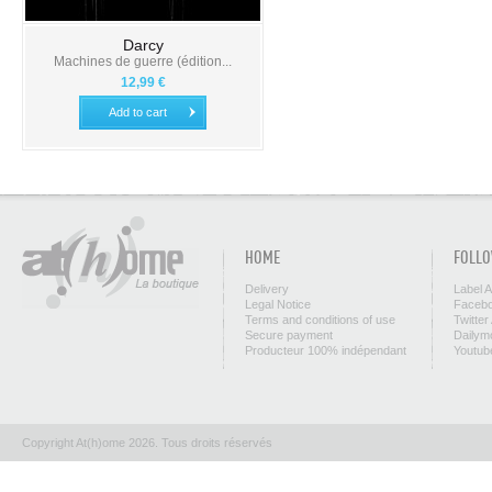
Darcy
Machines de guerre (édition...
12,99 €
Add to cart
HOME
FOLLO
Delivery
Label 
Legal Notice
Facebo
Terms and conditions of use
Twitter
Secure payment
Dailym
Producteur 100% indépendant
Youtub
Copyright At(h)ome 2026. Tous droits réservés