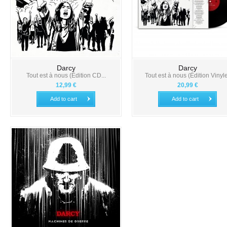
Darcy
Darcy
Tout est à nous (Édition CD...
Tout est à nous (Édition Vinyl
12,99 €
20,99 €
Add to cart
Add to cart