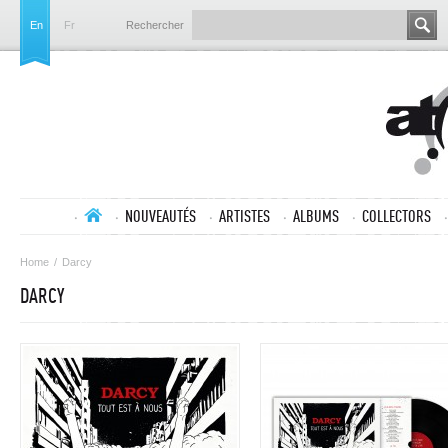
En
Fr
Rechercher
NOUVEAUTÉS
ARTISTES
ALBUMS
COLLECTORS
Home
/
Darcy
DARCY