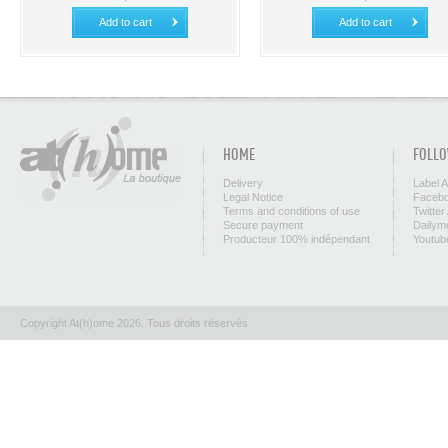
Add to cart
Add to cart
HOME
FOLLO
Delivery
Label 
Legal Notice
Facebo
Terms and conditions of use
Twitter
Secure payment
Dailym
Producteur 100% indépendant
Youtub
Copyright At(h)ome 2026. Tous droits réservés