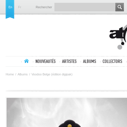
En
Fr
Rechercher
NOUVEAUTÉS
ARTISTES
ALBUMS
COLLECTORS
Home
/
Albums
/
Voodoo Belge (édition digipak)