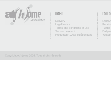
HOME
FOLLO
Delivery
Label 
Legal Notice
Facebo
Terms and conditions of use
Twitter
Secure payment
Dailym
Producteur 100% indépendant
Youtub
Copyright At(h)ome 2026. Tous droits réservés