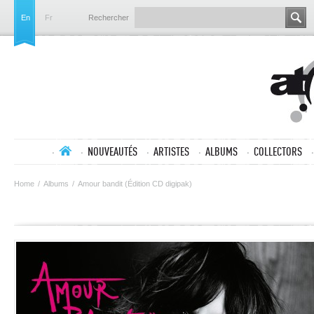
En
Fr
Rechercher
NOUVEAUTÉS
ARTISTES
ALBUMS
COLLECTORS
Home
/
Albums
/
Amour bandit (Édition CD digipak)