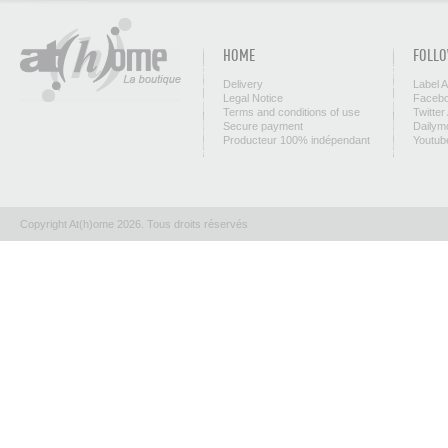
HOME
FOLLO
Delivery
Label 
Legal Notice
Facebo
Terms and conditions of use
Twitter
Secure payment
Dailym
Producteur 100% indépendant
Youtub
Copyright At(h)ome 2026. Tous droits réservés