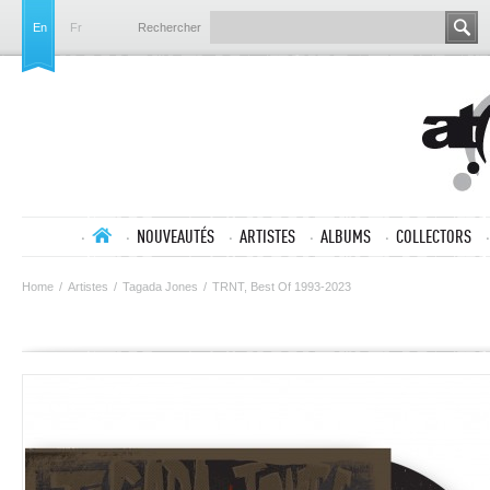
En
Fr
Rechercher
NOUVEAUTÉS
ARTISTES
ALBUMS
COLLECTORS
Home
/
Artistes
/
Tagada Jones
/
TRNT, Best Of 1993-2023