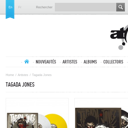
En
Fr
Rechercher
NOUVEAUTÉS
ARTISTES
ALBUMS
COLLECTORS
Home
/
Artistes
/
Tagada Jones
TAGADA JONES