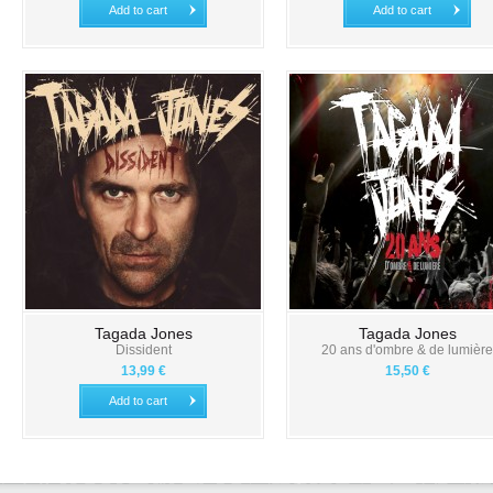
Add to cart
Add to cart
Tagada Jones
Tagada Jones
Dissident
20 ans d'ombre & de lumière
13,99 €
15,50 €
Add to cart