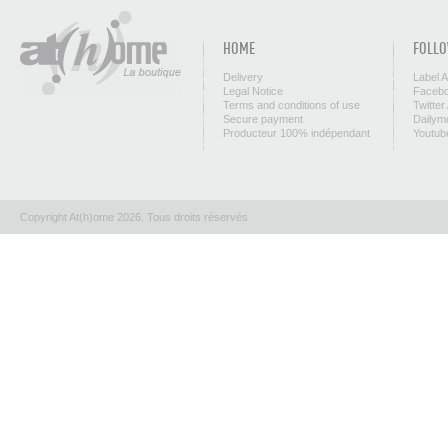
HOME
FOLLO
Delivery
Label 
Legal Notice
Facebo
Terms and conditions of use
Twitter
Secure payment
Dailym
Producteur 100% indépendant
Youtub
Copyright At(h)ome 2026. Tous droits réservés