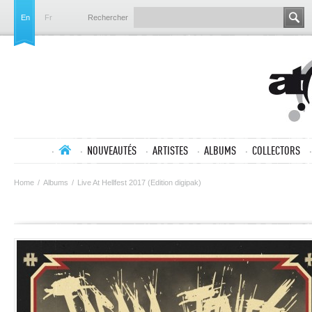
En
Fr
Rechercher
NOUVEAUTÉS
ARTISTES
ALBUMS
COLLECTORS
Home
/
Albums
/
Live At Hellfest 2017 (Edition digipak)