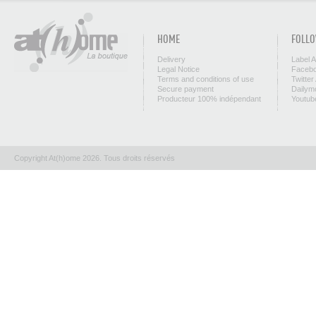
HOME
FOLLO
Delivery
Label 
Legal Notice
Facebo
Terms and conditions of use
Twitter
Secure payment
Dailym
Producteur 100% indépendant
Youtub
Copyright At(h)ome 2026. Tous droits réservés