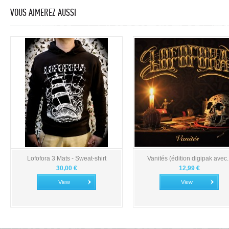
VOUS AIMEREZ AUSSI
Lofofora 3 Mats - Sweat-shirt
Vanités (édition digipak avec..
30,00 €
12,99 €
View
View