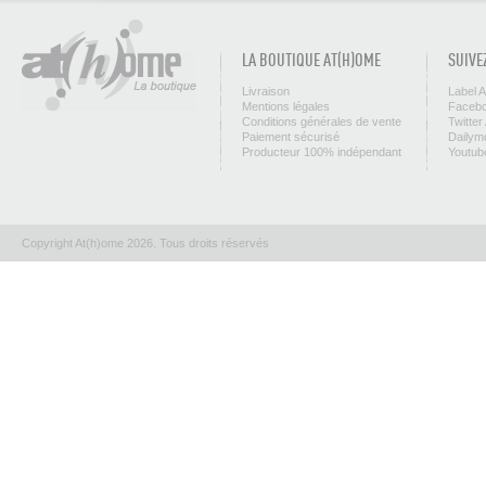
LA BOUTIQUE AT(H)OME
SUIVE
Livraison
Label 
Mentions légales
Facebo
Conditions générales de vente
Twitter
Paiement sécurisé
Dailym
Producteur 100% indépendant
Youtub
Copyright At(h)ome 2026. Tous droits réservés