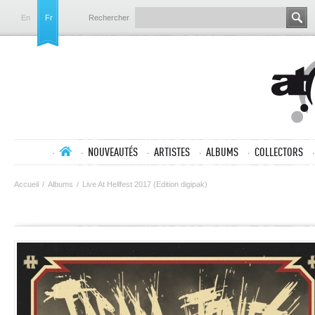
En
Fr
Rechercher
NOUVEAUTÉS
ARTISTES
ALBUMS
COLLECTORS
Accueil
/
Albums
/
Live At Hellfest 2017 (Edition digipak)