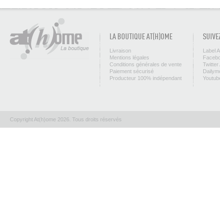
LA BOUTIQUE AT(H)OME
SUIVE
Livraison
Label 
Mentions légales
Facebo
Conditions générales de vente
Twitter
Paiement sécurisé
Dailym
Producteur 100% indépendant
Youtub
Copyright At(h)ome 2026. Tous droits réservés