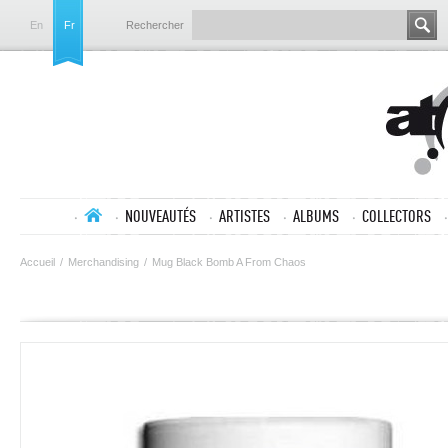
En
Fr
Rechercher
NOUVEAUTÉS
ARTISTES
ALBUMS
COLLECTORS
Accueil
/
Merchandising
/
Mug Black Bomb A From Chaos