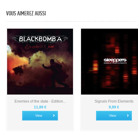
VOUS AIMEREZ AUSSI
Enemies of the state - Edition...
Signals From Elements
11,99 €
9,99 €
View
View