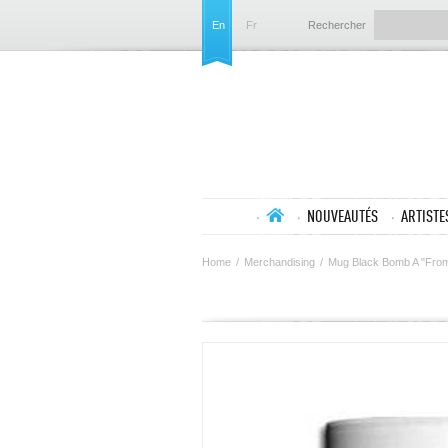
En
Fr
Rechercher
NOUVEAUTÉS
ARTISTE
Home
/
Merchandising
/
Mug Black Bomb A "Fro