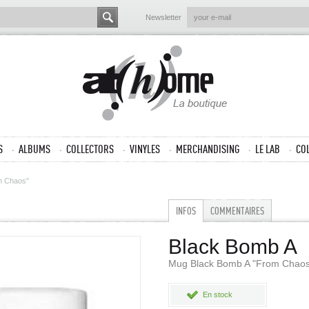
Newsletter
S
ALBUMS
COLLECTORS
VINYLES
MERCHANDISING
LE LAB
CO
m Chaos"
INFOS
COMMENTAIRES
Black Bomb A
Mug Black Bomb A "From Chaos
En stock