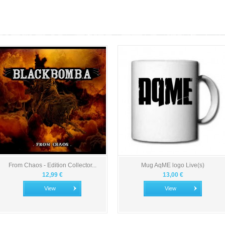
From Chaos - Edition Collector...
Mug AqME logo Live(s)
12,99 €
13,00 €
View
View