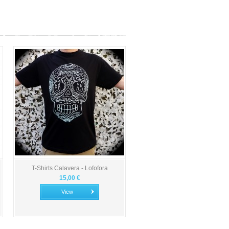
T-Shirts Calavera - Lofofora
15,00 €
View