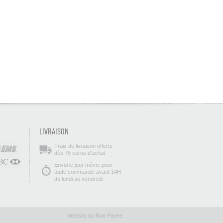
LIVRAISON
Frais de livraison offerts
dès 75 euros d’achat
Envoi le jour même pour
toute commande avant 14H
du lundi au vendredi
Website by Rue Pavée