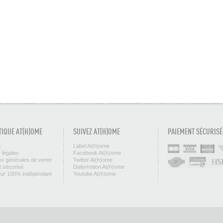
TIQUE AT(H)OME
SUIVEZ AT(H)OME
PAIEMENT SÉCURISÉ
n
Label At(h)ome
 légales
Facebook At(h)ome
ns générales de vente
Twitter At(h)ome
 sécurisé
Dailymotion At(h)ome
eur 100% indépendant
Youtube At(h)ome