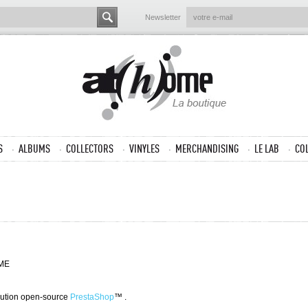
Newsletter
S
ALBUMS
COLLECTORS
VINYLES
MERCHANDISING
LE LAB
CO
OME
solution open-source
PrestaShop
™ .