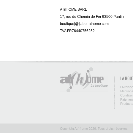
AT(h)OME SARL
17, rue du Chemin de Fer 93500 Pantin
boutique[@]label-athome.com
TVA FR76440756252
LA BOU
Livraiso
Mentions
Conditio
Paiement
Product
Copyright At(h)ome 2026. Tous droits réservés