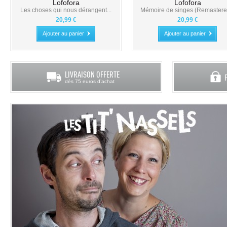
Lofofora
Lofofora
Les choses qui nous dérangent...
Mémoire de singes (Remastered
20,99 €
20,99 €
Ajouter au panier
Ajouter au panier
LIVRAISON OFFERTE
dès 75 euros d’achat