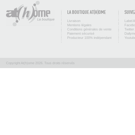
LA BOUTIQUE AT(H)OME
SUIVE
Livraison
Label 
Mentions légales
Facebo
Conditions générales de vente
Twitter
Paiement sécurisé
Dailym
Producteur 100% indépendant
Youtub
Copyright At(h)ome 2026. Tous droits réservés