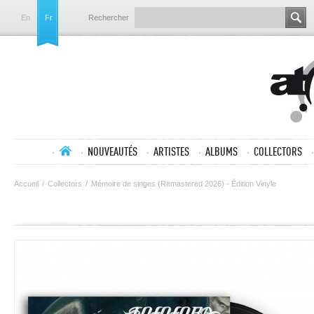
En
Fr
Rechercher
NOUVEAUTÉS
ARTISTES
ALBUMS
COLLECTORS
Accueil
/
Collectors
/
Mémoire de singes (Remastered 2026) - Édition Vinyle