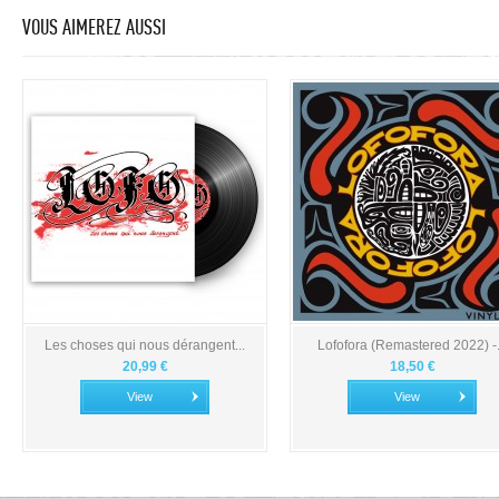
VOUS AIMEREZ AUSSI
Les choses qui nous dérangent...
Lofofora (Remastered 2022) -.
20,99 €
18,50 €
View
View