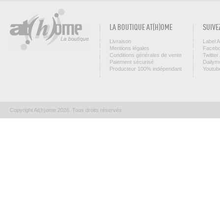
LA BOUTIQUE AT(H)OME
SUIVE
Livraison
Label 
Mentions légales
Facebo
Conditions générales de vente
Twitter
Paiement sécurisé
Dailym
Producteur 100% indépendant
Youtub
Copyright At(h)ome 2026. Tous droits réservés