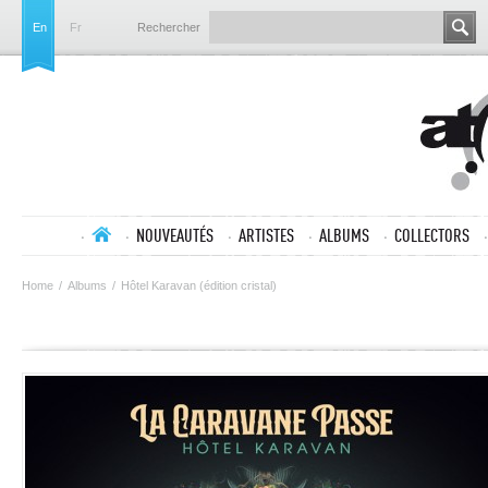
En
Fr
Rechercher
NOUVEAUTÉS
ARTISTES
ALBUMS
COLLECTORS
Home
/
Albums
/
Hôtel Karavan (édition cristal)