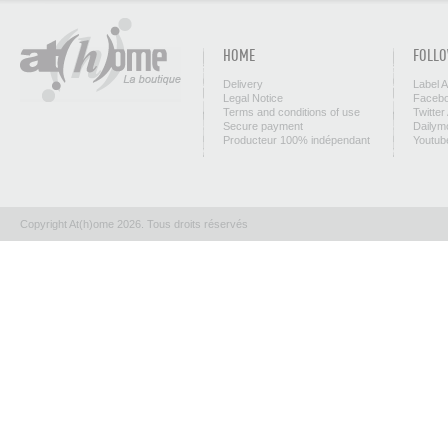
HOME
FOLLO
Delivery
Label 
Legal Notice
Facebo
Terms and conditions of use
Twitter
Secure payment
Dailym
Producteur 100% indépendant
Youtub
Copyright At(h)ome 2026. Tous droits réservés