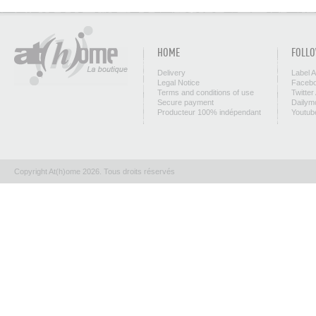
HOME
FOLLO
Delivery
Label 
Legal Notice
Facebo
Terms and conditions of use
Twitter
Secure payment
Dailym
Producteur 100% indépendant
Youtub
Copyright At(h)ome 2026. Tous droits réservés