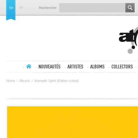
En
Fr
Rechercher
NOUVEAUTÉS
ARTISTES
ALBUMS
COLLECTORS
Home
/
Albums
/
Nomadic Spirit (Edition cristal)